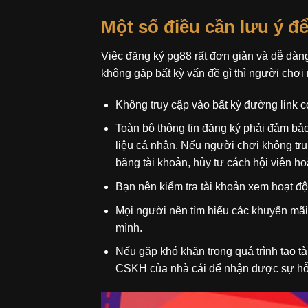
Một số điều cần lưu ý đ
Việc đăng ký pg88 rất đơn giản và dễ dàn
không gặp bất kỳ vấn đề gì thì người chơi
Không truy cập vào bất kỳ đường link 
Toàn bộ thông tin đăng ký phải đảm bảo
liệu cá nhân. Nếu người chơi không trun
băng tài khoản, hủy tư cách hội viên ho
Bạn nên kiểm tra tài khoản xem hoạt đ
Mọi người nên tìm hiểu các khuyến mãi
mình.
Nếu gặp khó khăn trong quá trình tạo tà
CSKH của nhà cái để nhận được sự hỗ 