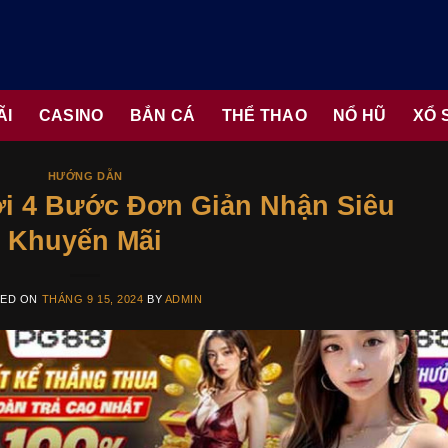
ÃI
CASINO
BẮN CÁ
THỂ THAO
NỔ HŨ
XỔ 
HƯỚNG DẪN
i 4 Bước Đơn Giản Nhận Siêu
Khuyến Mãi
TED ON
THÁNG 9 15, 2024
BY
ADMIN