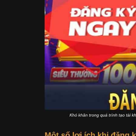
Khó khăn trong quá trình tạo tài 
Một số lợi ích khi đăng