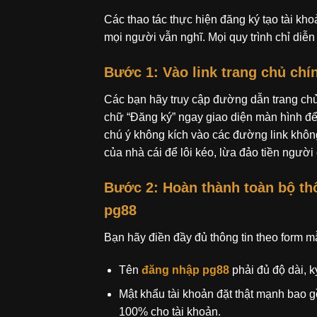
Các thao tác thực hiện đăng ký tạo tài k
mọi người vẫn nghĩ. Mọi quy trình chỉ diễn
Bước 1: Vào link trang chủ chí
Các bạn hãy truy cập đường dẫn trang chủ
chữ “Đăng ký” ngay giao diện màn hình để 
chú ý không kích vào các đường link không
của nhà cái để lôi kéo, lừa đảo tiền người 
Bước 2: Hoàn thành toàn bộ thô
pg88
Bạn hãy điền đầy đủ thông tin theo form 
Tên
đăng nhập pg88
phải đủ độ dài, 
Mật khẩu tài khoản đặt thật mạnh bao gồ
100% cho tài khoản.