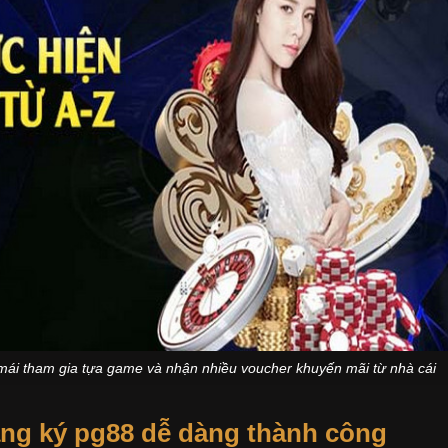
mái tham gia tựa game và nhận nhiều voucher khuyến mãi từ nhà cái
ng ký pg88 dễ dàng thành công