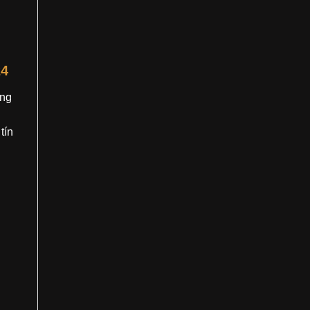
24
òng
tín