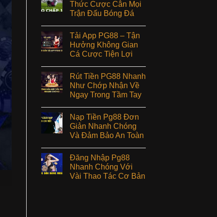
Thức Cược Cân Mọi
Trận Đấu Bóng Đá
Tải App PG88 – Tận
Hưởng Không Gian
Cá Cược Tiện Lợi
Rút Tiền PG88 Nhanh
Như Chớp Nhận Về
Ngay Trong Tầm Tay
Nạp Tiền Pg88 Đơn
Giản Nhanh Chóng
Và Đảm Bảo An Toàn
Đăng Nhập Pg88
Nhanh Chóng Với
Vài Thao Tác Cơ Bản