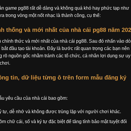
hoản game pg88 rất dễ dàng và không quá khó hay phức tạp như
 ra trong vòng một nốt nhạc là thành công, cụ thể:
nh thống và mới nhất của nhà cái pg88 năm 20
 chính thức và mới nhất của nhà cái pg88. Sau đó nhấn vào d
bắt đầu tạo tài khoản. Đây là bước rất quan trọng các bạn nên
 rõ nguồn gốc nhằm tránh các tổ chức, cá nhân lợi dụng sự uy 
chơi.
ng tin, dữ liệu từng ô trên form mẫu đăng ký
mẫu yêu cầu của nhà cái bao gồm:
ký tự, dễ nhớ và không được trùng lặp với người chơi khác.
m chữ cái, số và ký tự đặc biệt để tăng tính bảo mật tuyệt đối