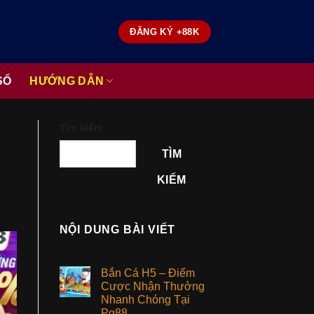
ĐĂNG KÝ +88K
SỐ
HƯỚNG DẪN
Tìm kiếm
TÌM
KIẾM
NỘI DUNG BÀI VIẾT
Bắn Cá H5 – Điểm
Cược Nhận Thưởng
Nhanh Chóng Tại
Pg88