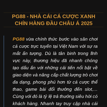
PG88 - NHÀ CÁI CÁ CƯỢC XANH
CHÍN HÀNG ĐẦU CHÂU Á 2025
PG88
vừa chính thức bước vào sân chơi
cá cược trực tuyến tại Việt Nam với sự ra
mắt ấn tượng. Dù là tân binh trong lĩnh
vực này, thương hiệu đã nhanh chóng
tạo dấu ấn với những cải tiến nổi bật về
giao diện và nâng cấp chất lượng trò chơi
đa dạng, phong phú hơn từ cá cược thể
thao, game bài đổi thưởng đến slot,…
Cùng với đó là tỷ lệ trả thưởng siêu hời có
khách hàng. Nhanh tay truy cập nhà cái