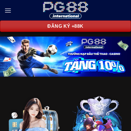
Skip
to
content
ĐĂNG KÝ +88K