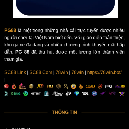
PG88
là một trong những nhà cái trực tuyến được nhiều
người chơi tại Việt Nam biết đến. Với giao diện thân thiện,
kho game đa dạng và nhiều chương trình khuyến mãi hấp
dẫn,
PG 88
đã thu hút được một lượng lớn thành viên
tham gia.
SC88 Link
|
SC88 Com
|
78win
|
78win
|
https://78win.bot/
|
THÔNG TIN