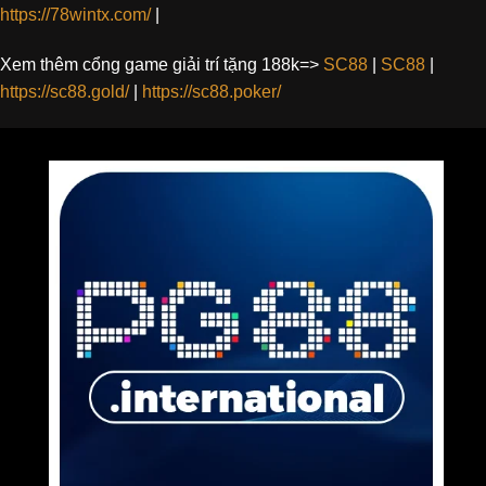
https://78wintx.com/
|
Xem thêm cổng game giải trí tặng 188k=>
SC88
|
SC88
|
https://sc88.gold/
|
https://sc88.poker/