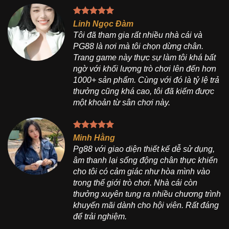
Linh Ngọc Đàm
Tôi đã tham gia rất nhiều nhà cái và
PG88 là nơi mà tôi chọn dừng chân.
Trang game này thực sự làm tôi khá bất
ngờ với khối lượng trò chơi lên đến hơn
1000+ sản phẩm. Cùng với đó là tỷ lệ trả
thưởng cũng khá cao, tôi đã kiếm được
một khoản từ sân chơi này.
Minh Hằng
Pg88 với giao diện thiết kế dễ sử dụng,
âm thanh lại sống động chân thực khiến
cho tôi có cảm giác như hòa mình vào
trong thế giới trò chơi. Nhà cái còn
thưởng xuyên tung ra nhiều chương trình
khuyến mãi dành cho hội viên. Rất đáng
để trải nghiệm.