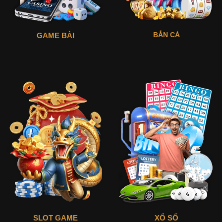
BẮN CÁ
GAME BÀI
SLOT GAME
XỔ SỐ