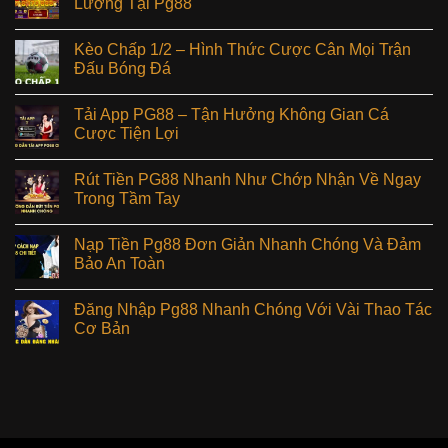
Lượng Tại Pg88
Kèo Chấp 1/2 – Hình Thức Cược Cân Mọi Trận
Đấu Bóng Đá
Tải App PG88 – Tận Hưởng Không Gian Cá
Cược Tiện Lợi
Rút Tiền PG88 Nhanh Như Chớp Nhận Về Ngay
Trong Tầm Tay
Nạp Tiền Pg88 Đơn Giản Nhanh Chóng Và Đảm
Bảo An Toàn
Đăng Nhập Pg88 Nhanh Chóng Với Vài Thao Tác
Cơ Bản