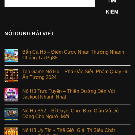
TÌM
KIẾM
NỘI DUNG BÀI VIẾT
Bắn Cá H5 – Điểm Cược Nhận Thưởng Nhanh
Chóng Tại Pg88
Top Game Nổ Hũ – Phá Đảo Siêu Phẩm Quay Hũ
Ấn Tượng 2024
Nổ Hũ Trực Tuyến – Thiên Đường Đến Với
Jackpot Nhanh Nhất
Nổ Hũ B52 – Bí Quyết Chơi Đơn Giản Và Dễ
Dàng Cho Người Mới
Nổ Hũ Uy Tín – Thế Giới Giải Trí Siêu Chất