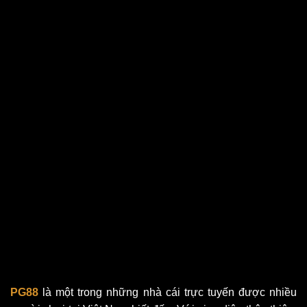
PG88
là một trong những nhà cái trực tuyến được nhiều