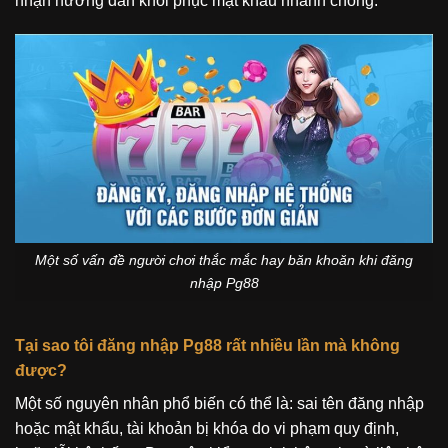
nhận hướng dẫn khôi phục mật khẩu nhanh chóng.
Một số vấn đề người chơi thắc mắc hay băn khoăn khi đăng
nhập Pg88
Tại sao tôi đăng nhập Pg88 rất nhiều lần mà không
được?
Một số nguyên nhân phổ biến có thể là: sai tên đăng nhập
hoặc mật khẩu, tài khoản bị khóa do vi phạm quy định,