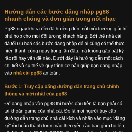
Hướng dẫn các bước đăng nhập pg88
nhanh chóng và đơn giản trong nốt nhạc
Pg88 ngay khi ra đời đã hướng đến một môi trường giải trí
phù hợp cho mọi đối tượng khách hàng. Bởi thế nhà cái
đã tối ưu hoá các bước đăng nhập để ai cũng có thể thực
hiện thành công ngay trong lần đầu, mà không gặp bất kỳ
rắc rối hay vấn đề nào. Dưới đây là hướng dẫn một cách
chi tiết và cụ thể về quy trình cơ bản giúp bạn đăng nhập
vào
nhà cái pg88
an toàn.
Bước 1: Truy cập bằng đường dẫn trang chủ chính
thống và mới nhất của pg88
Để đăng nhập vào pg88 thì bước đầu tiên là bạn phải có
tài khoản game của nhà cái. Đó là mọi người truy cập
đường dẫn trang chủ nhà cái kích và nhấn vào mục “đăng
ký” rồi hoàn thành form mẫu theo yêu cầu bao gồm họ tên,