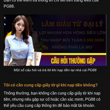
Bạn có thể kiểm tra thông tin chi tiết trên trang web của
PG88.
Một số câu hỏi và trả lời khi nạp tiền tại nhà cái PG88
Tôi có cần cung cấp giấy tờ gì khi nạp tiền không?
Thông thường, bạn không cần cung cấp giấy tờ khi nạp
tiền, nhưng nếu gặp sự cố hoặc cần xác minh, PG88 có
thể yêu cầu cung cấp thông tin để bảo mật tài khoản.