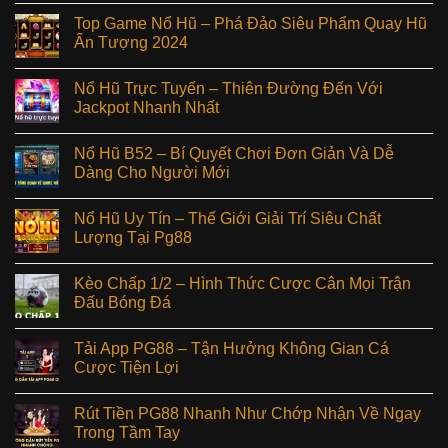
Top Game Nổ Hũ – Phá Đảo Siêu Phẩm Quay Hũ
Ấn Tượng 2024
Nổ Hũ Trực Tuyến – Thiên Đường Đến Với
Jackpot Nhanh Nhất
Nổ Hũ B52 – Bí Quyết Chơi Đơn Giản Và Dễ
Dàng Cho Người Mới
Nổ Hũ Uy Tín – Thế Giới Giải Trí Siêu Chất
Lượng Tại Pg88
Kèo Chấp 1/2 – Hình Thức Cược Cân Mọi Trận
Đấu Bóng Đá
Tải App PG88 – Tận Hưởng Không Gian Cá
Cược Tiện Lợi
Rút Tiền PG88 Nhanh Như Chớp Nhận Về Ngay
Trong Tầm Tay