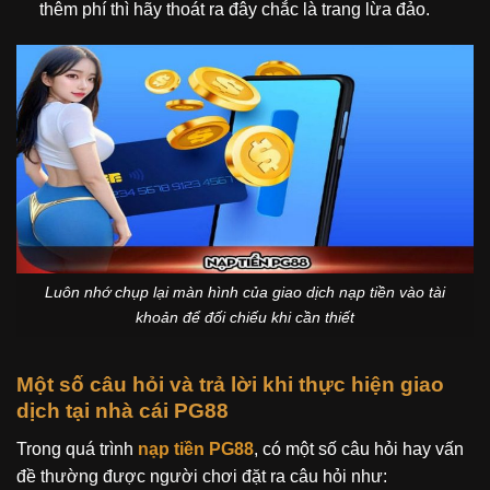
thêm phí thì hãy thoát ra đây chắc là trang lừa đảo.
Luôn nhớ chụp lại màn hình của giao dịch nạp tiền vào tài
khoản để đối chiếu khi cần thiết
Một số câu hỏi và trả lời khi thực hiện giao
dịch tại nhà cái PG88
Trong quá trình
nạp tiền PG88
, có một số câu hỏi hay vấn
đề thường được người chơi đặt ra câu hỏi như: