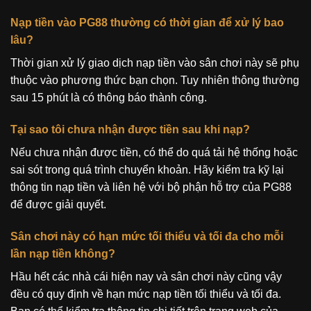
Nạp tiền vào PG88 thường có thời gian để xử lý bao
lâu?
Thời gian xử lý giao dịch nạp tiền vào sân chơi này sẽ phụ
thuộc vào phương thức bạn chọn. Tuy nhiên thông thường
sau 15 phút là có thông báo thành công.
Tại sao tôi chưa nhận được tiền sau khi nạp?
Nếu chưa nhận được tiền, có thể do quá tải hệ thống hoặc
sai sót trong quá trình chuyển khoản. Hãy kiểm tra kỹ lại
thông tin nạp tiền và liên hệ với bộ phận hỗ trợ của PG88
để được giải quyết.
Sân chơi này có hạn mức tối thiểu và tối đa cho mỗi
lần nạp tiền không?
Hầu hết các nhà cái hiện nay và sân chơi này cũng vậy
đều có quy định về hạn mức nạp tiền tối thiểu và tối đa.