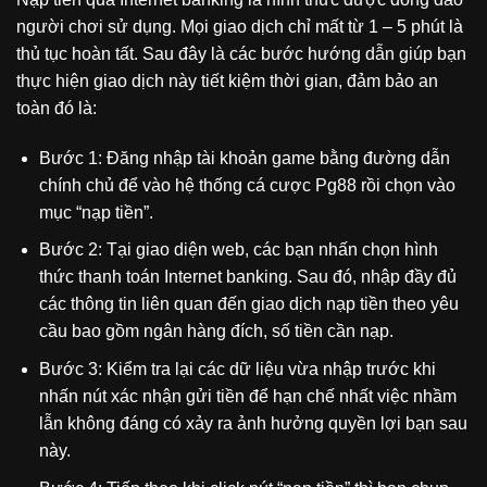
người chơi sử dụng. Mọi giao dịch chỉ mất từ 1 – 5 phút là
thủ tục hoàn tất. Sau đây là các bước hướng dẫn giúp bạn
thực hiện giao dịch này tiết kiệm thời gian, đảm bảo an
toàn đó là:
Bước 1: Đăng nhập tài khoản game bằng đường dẫn
chính chủ để vào hệ thống cá cược Pg88 rồi chọn vào
mục “nạp tiền”.
Bước 2: Tại giao diện web, các bạn nhấn chọn hình
thức thanh toán Internet banking. Sau đó, nhập đầy đủ
các thông tin liên quan đến giao dịch nạp tiền theo yêu
cầu bao gồm ngân hàng đích, số tiền cần nạp.
Bước 3: Kiểm tra lại các dữ liệu vừa nhập trước khi
nhấn nút xác nhận gửi tiền để hạn chế nhất việc nhầm
lẫn không đáng có xảy ra ảnh hưởng quyền lợi bạn sau
này.