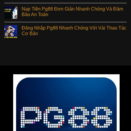
Nạp Tiền Pg88 Đơn Giản Nhanh Chóng Và Đảm
Bảo An Toàn
Đăng Nhập Pg88 Nhanh Chóng Với Vài Thao Tác
Cơ Bản