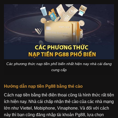
Các phương thức nạp tiền phổ biến nhất hiện nay nhà cái đang
cung cấp
Hướng dẫn nạp tiền Pg88 bằng thẻ cào
Cách nạp tiền bằng thẻ điện thoại cũng là hình thức rất tiện
ích hiện nay. Nhà cái chấp nhận thẻ cào của các nhà mạng
lớn như Viettel, Mobiphone, Vinaphone. Và đối với cách
này thì bạn cũng đăng nhập tài khoản Pg88, lựa chọn