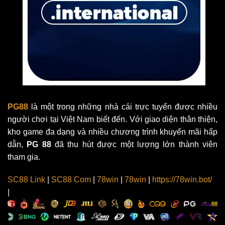
PG88
là một trong những nhà cái trực tuyến được nhiều
người chơi tại Việt Nam biết đến. Với giao diện thân thiện,
kho game đa dạng và nhiều chương trình khuyến mãi hấp
dẫn,
PG 88
đã thu hút được một lượng lớn thành viên
tham gia.
SC88 Link
|
SC88 Com
|
78win
|
78win
|
https://78win.bot/
|