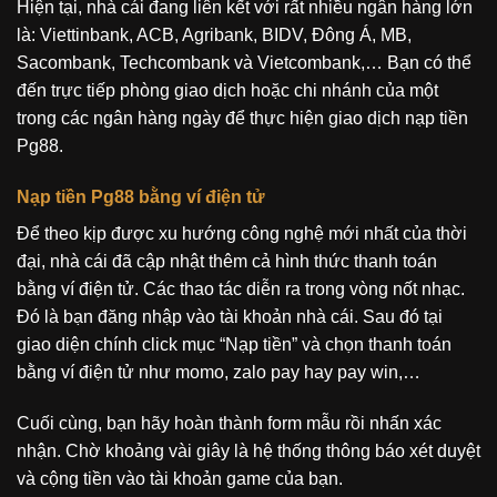
Hiện tại, nhà cái đang liên kết với rất nhiều ngân hàng lớn
là: Viettinbank, ACB, Agribank, BIDV, Đông Á, MB,
Sacombank, Techcombank và Vietcombank,… Bạn có thể
đến trực tiếp phòng giao dịch hoặc chi nhánh của một
trong các ngân hàng ngày để thực hiện giao dịch nạp tiền
Pg88.
Nạp tiền Pg88 bằng ví điện tử
Để theo kịp được xu hướng công nghệ mới nhất của thời
đại, nhà cái đã cập nhật thêm cả hình thức thanh toán
bằng ví điện tử. Các thao tác diễn ra trong vòng nốt nhạc.
Đó là bạn đăng nhập vào tài khoản nhà cái. Sau đó tại
giao diện chính click mục “Nạp tiền” và chọn thanh toán
bằng ví điện tử như momo, zalo pay hay pay win,…
Cuối cùng, bạn hãy hoàn thành form mẫu rồi nhấn xác
nhận. Chờ khoảng vài giây là hệ thống thông báo xét duyệt
và cộng tiền vào tài khoản game của bạn.