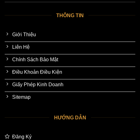
THÔNG TIN
Giới Thiệu
Liên Hệ
Chính Sách Bảo Mật
Điều Khoản Điều Kiện
Giấy Phép Kinh Doanh
Sitemap
HƯỚNG DẪN
Đăng Ký