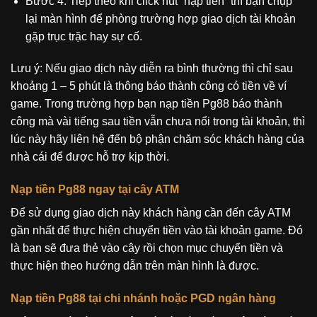
Bước 4: Tiếp theo khi click nút “nạp tiền” thì bạn chụp
lại màn hình để phòng trường hợp giao dịch tài khoản
gặp trục trặc hay sự cố.
Lưu ý: Nếu giao dịch này diễn ra bình thường thì chỉ sau
khoảng 1 – 5 phút là thông báo thành công có tiền về ví
game. Trong trường hợp bạn nạp tiền Pg88 báo thành
công mà vài tiếng sau tiền vẫn chưa nổi trong tài khoản, thì
lúc này hãy liên hệ đến bộ phận chăm sóc khách hàng của
nhà cái để được hỗ trợ kịp thời.
Nạp tiền Pg88 ngay tại cây ATM
Để sử dụng giao dịch này khách hàng cần đến cây ATM
gần nhất để thực hiện chuyển tiền vào tài khoản game. Đó
là bạn sẽ đưa thẻ vào cây rồi chọn mục chuyển tiền và
thực hiện theo hướng dẫn trên màn hình là được.
Nạp tiền Pg88 tại chi nhánh hoặc PGD ngân hàng