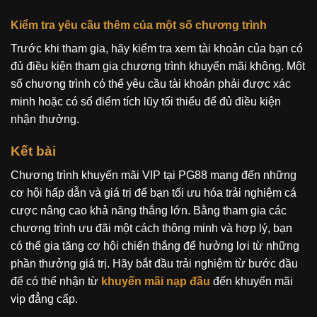
Kiểm tra yêu cầu thêm của một số chương trình
Trước khi tham gia, hãy kiểm tra xem tài khoản của bạn có
đủ điều kiện tham gia chương trình khuyến mãi không. Một
số chương trình có thể yêu cầu tài khoản phải được xác
minh hoặc có số điểm tích lũy tối thiểu để đủ điều kiện
nhận thưởng.
Kết bài
Chương trình khuyến mãi VIP tại PG88 mang đến những
cơ hội hấp dẫn và giá trị để bạn tối ưu hóa trải nghiệm cá
cược nâng cao khả năng thắng lớn. Bằng tham gia các
chương trình ưu đãi một cách thông minh và hợp lý, bạn
có thể gia tăng cơ hội chiến thắng để hưởng lợi từ những
phần thưởng giá trị. Hãy bắt đầu trải nghiệm từ bước đầu
để có thể nhận từ
khuyến mãi nạp đầu
đến khuyến mãi
vip đẳng cấp.