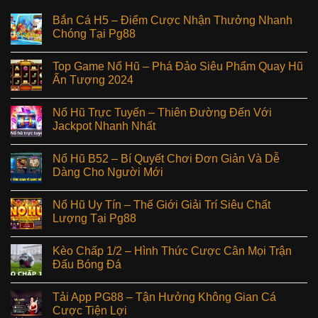
Bắn Cá H5 – Điểm Cược Nhận Thưởng Nhanh
Chóng Tại Pg88
Top Game Nổ Hũ – Phá Đảo Siêu Phẩm Quay Hũ
Ấn Tượng 2024
Nổ Hũ Trực Tuyến – Thiên Đường Đến Với
Jackpot Nhanh Nhất
Nổ Hũ B52 – Bí Quyết Chơi Đơn Giản Và Dễ
Dàng Cho Người Mới
Nổ Hũ Uy Tín – Thế Giới Giải Trí Siêu Chất
Lượng Tại Pg88
Kèo Chấp 1/2 – Hình Thức Cược Cân Mọi Trận
Đấu Bóng Đá
Tải App PG88 – Tận Hưởng Không Gian Cá
Cược Tiện Lợi