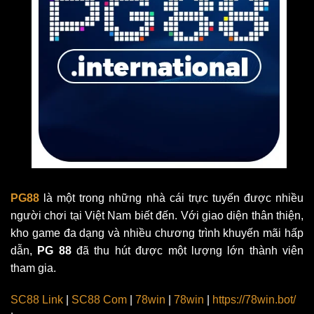
PG88
là một trong những nhà cái trực tuyến được nhiều
người chơi tại Việt Nam biết đến. Với giao diện thân thiện,
kho game đa dạng và nhiều chương trình khuyến mãi hấp
dẫn,
PG 88
đã thu hút được một lượng lớn thành viên
tham gia.
SC88 Link
|
SC88 Com
|
78win
|
78win
|
https://78win.bot/