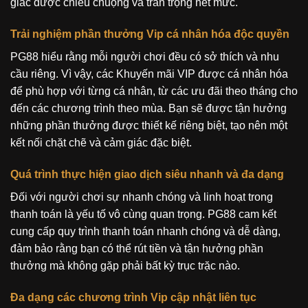
giác được chiều chuộng và trân trọng hết mức.
Trải nghiệm phần thưởng Vip cá nhân hóa độc quyền
PG88 hiểu rằng mỗi người chơi đều có sở thích và nhu
cầu riêng. Vì vậy, các Khuyến mãi VIP được cá nhân hóa
để phù hợp với từng cá nhân, từ các ưu đãi theo tháng cho
đến các chương trình theo mùa. Bạn sẽ được tận hưởng
những phần thưởng được thiết kế riêng biệt, tạo nên một
kết nối chặt chẽ và cảm giác đặc biệt.
Quá trình thực hiện giao dịch siêu nhanh và đa dạng
Đối với người chơi sự nhanh chóng và linh hoạt trong
thanh toán là yếu tố vô cùng quan trọng. PG88 cam kết
cung cấp quy trình thanh toán nhanh chóng và dễ dàng,
đảm bảo rằng bạn có thể rút tiền và tận hưởng phần
thưởng mà không gặp phải bất kỳ trục trặc nào.
Đa dạng các chương trình Vip cập nhật liên tục